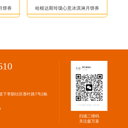
月饼券
哈根达斯玲珑心意冰淇淋月饼券
610
道下李朗社区香叶路7号2栋
m
扫描二维码
关注森万喜