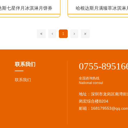
达斯七星伴月冰淇淋月饼券
哈根达斯月满臻萃冰淇淋
1
0755-89516
联系我们
全国咨询热线
联系我们
National consul
地址：深圳市龙岗区南湾街
岗宏综合楼B204
邮箱：168179553@qq.co