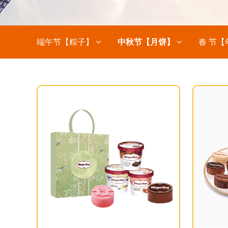
端午节【粽子】
中秋节【月饼】
春 节